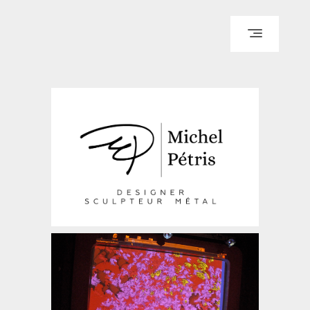
ACCUEIL
PARCOURS
PORTFOLIO
LE BLOG
REPÈRES
CONTACT
© WI ENGINEERING /
KNO972 / KIRON KEY