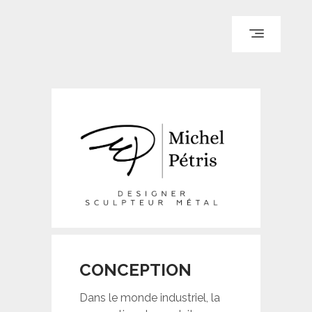
ACCUEIL
PARCOURS
PORTFOLIO
LE BLOG
REPÈRES
CONTACT
CONCEPTION
© WI ENGINEERING /
KNO972 / KIRON KEY
Dans le monde industriel, la