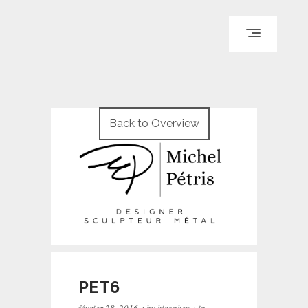
ACCUEIL
PARCOURS
Back to Overview
PORTFOLIO
LE BLOG
REPÈRES
CONTACT
© WI ENGINEERING /
KNO972 / KIRON KEY
PET6
·
·