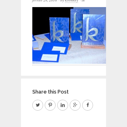
février 28, 2016
by
kironkey
in
Share this Post