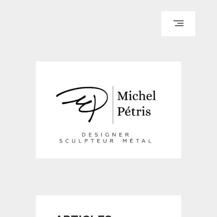
ACCUEIL
PARCOURS
PORTFOLIO
LE BLOG
REPÈRES
CONTACT
© WI ENGINEERING /
KNO972 / KIRON KEY