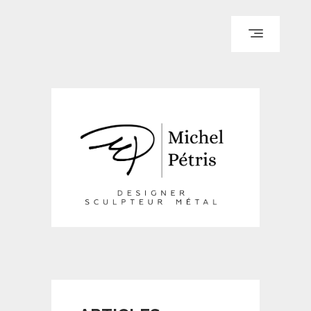
ACCUEIL
PARCOURS
PORTFOLIO
LE BLOG
REPÈRES
CONTACT
© WI ENGINEERING /
KNO972 / KIRON KEY